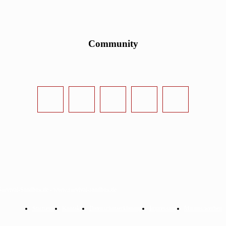
Community
urvival-Sandbox.de - www.survival-sandbox.de
Startseite
Kontakt
Datenschutzerklärung
Impressum
Mit uns werben