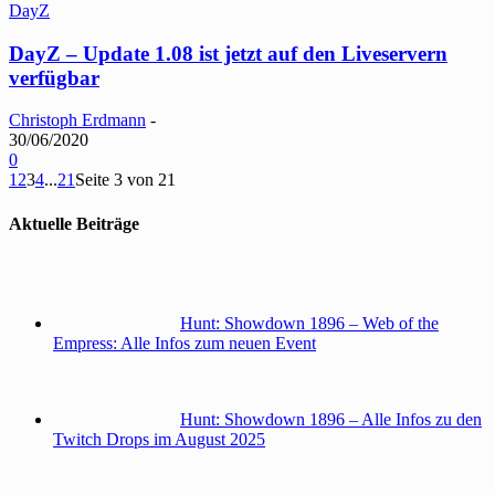
DayZ
DayZ – Update 1.08 ist jetzt auf den Liveservern
verfügbar
Christoph Erdmann
-
30/06/2020
0
1
2
3
4
...
21
Seite 3 von 21
Aktuelle Beiträge
Hunt: Showdown 1896 – Web of the
Empress: Alle Infos zum neuen Event
Hunt: Showdown 1896 – Alle Infos zu den
Twitch Drops im August 2025