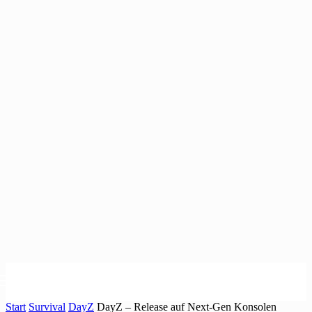
Start
Survival
DayZ
DayZ – Release auf Next-Gen Konsolen