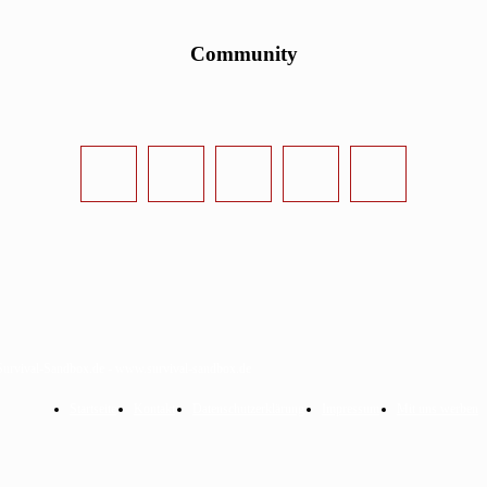
Community
urvival-Sandbox.de - www.survival-sandbox.de
Startseite
Kontakt
Datenschutzerklärung
Impressum
Mit uns werben