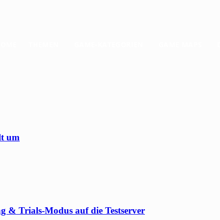
HOME
THEMEN
GAME-KATEGORIEN
GAME MAPS
lt um
 & Trials-Modus auf die Testserver