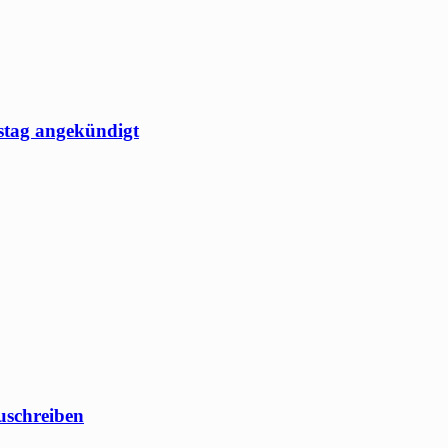
stag angekündigt
uschreiben