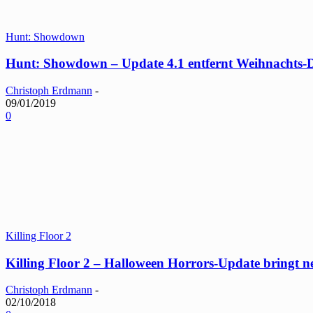
Hunt: Showdown
Hunt: Showdown – Update 4.1 entfernt Weihnachts-D
Christoph Erdmann
-
09/01/2019
0
Killing Floor 2
Killing Floor 2 – Halloween Horrors-Update bringt 
Christoph Erdmann
-
02/10/2018