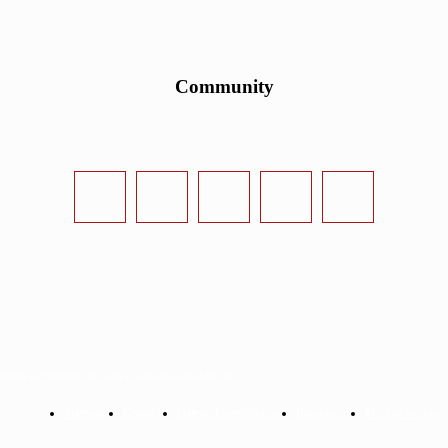
Community
urvival-Sandbox.de - www.survival-sandbox.de
Startseite
Kontakt
Datenschutzerklärung
Impressum
Mit uns werben