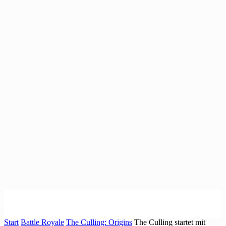
Start
Battle Royale
The Culling: Origins
The Culling startet mit