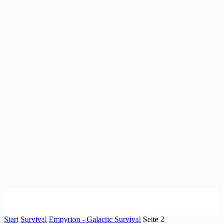
Start
Survival
Empyrion - Galactic Survival
Seite 2