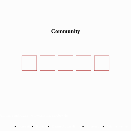
Community
urvival-Sandbox.de - www.survival-sandbox.de
Startseite
Kontakt
Datenschutzerklärung
Impressum
Mit uns werben