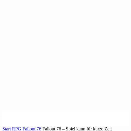
Start
RPG
Fallout 76
Fallout 76 – Spiel kann für kurze Zeit