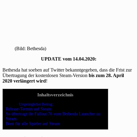
(Bild: Bethesda)
UPDATE vom 14.04.2020:
Bethesda hat soeben auf Twitter bekanntgegeben, dass die Frist zur
Übertragung der kostenlosen Steam-Version
bis zum 28. April
2020 verlängert wird
!
Inhaltsverzeichnis
Ursprünglicher Beitrag:
Release-Termin auf Steam
So übertragt ihr Fallout 76 vom Bethesda Launcher zu
Steam
Boni für alle Spieler auf Steam