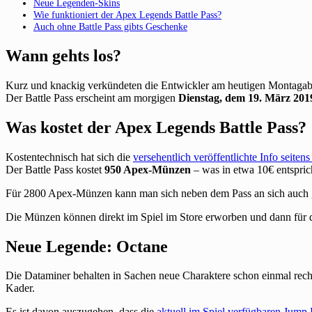
Neue Legenden-Skins
Wie funktioniert der Apex Legends Battle Pass?
Auch ohne Battle Pass gibts Geschenke
Wann gehts los?
Kurz und knackig verkündeten die Entwickler am heutigen Montagabe
Der Battle Pass erscheint am morgigen
Dienstag, dem 19. März 201
Was kostet der Apex Legends Battle Pass?
Kostentechnisch hat sich die
versehentlich veröffentlichte Info seitens
Der Battle Pass kostet
950 Apex-Münzen
– was in etwa 10€ entspric
Für 2800 Apex-Münzen kann man sich neben dem Pass an sich auch glei
Die Münzen können direkt im Spiel im Store erworben und dann für d
Neue Legende: Octane
Die Dataminer behalten in Sachen neue Charaktere schon einmal rec
Kader.
Es ist davon auszugehen, dass die
aktuell im Spiel verfügbaren Jump