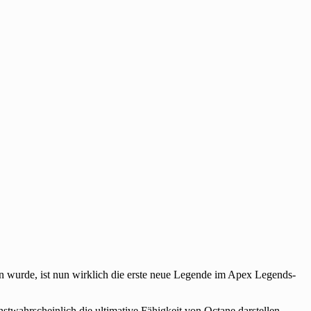
en wurde, ist nun wirklich die erste neue Legende im Apex Legends-
stwahrscheinlich die ultimative Fähigkeit von Octane darstellen