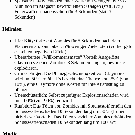
Sparsam: Das Nachladen einer Waffe mit weniger als 25%
Munition im Magazin bewirkt einen 50%igen (statt 35%)
Feuerwaffenschadensschub für 3 Sekunden (statt 5
Sekunden)
Hellraiser
Hier Kitty: C4 zieht Zombies für 5 Sekunden nach dem
Platzieren an, kann aber 35% weniger Ziele töten (vorher gab
es keinen negativen Effekt).
Überarbeitete „Willkommensmatte“-Vorteil: Ausgelöste
Claymores ziehen Zombies 3 Sekunden lang an, bevor sie
explodieren.
Grüner Finger: Die Pflanzgeschwindigkeit von Claymores
wird um 50% erhöht. Es besteht eine Chance von 25% (von
10%), eine Claymore ohne Kosten für Ihre Ausrüstung zu
pflanzen.
Unerschütterlich: Selbst zugefügter Explosionsschaden wird
um 100% (von 90%) reduziert.
Raubtier: Das Töten von Zombies mit Sprengstoff erhöht den
Schusswaffenschaden 10 Sekunden lang um 50 % (früher
hieß dieser Vorteil: „Das Töten spezieller Zombies erhöht den
Schusswaffenschaden 10 Sekunden lang um 100 %“)
Medic