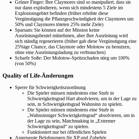
Grüner Finger: Ihre Claymores sind so manipuliert, dass sie
nur dann explodieren, wenn sich mindestens 5 Ziele im
Explosionsgebiet befinden (früher erhöhte diese
Vergünstigung die Pflanzgeschwindigkeit der Claymores um
50% und Claymores töteten 25% mehr Ziele)
Sparsam: Sie können auf der Mission keine
Ausrüstungsbeutel mitnehmen, aber Ihre Ausrüstung wird
sich ständig regenerieren (früher gab diese Vergünstigung eine
25%ige Chance, das Claymore oder Molotow zu benutzen,
ohne eine Ausrüstungsladung zu verbrauchen)
Scharfe Soße: Der Molotow-Spritzschaden stieg um 100%
(von 50%)
Quality of Life-Änderungen
Sperre für Schwierigkeitszuordnung
Die Spieler müssen mindestens eine Stufe in
Schwierigkeitsgrad Hart absolvieren, um in der Lage zu
sein, in Schwierigkeitsgrad Wahnsinn zu spielen.
Die Spieler müssen mindestens eine Stufe in
„Wahnsinniger Schwierigkeitsgrad“ absolvieren, um in
der Lage zu sein, Matchmaking in „Extremer
Schwierigkeitsgrad“ zu spielen.
Funktioniert nur bei öffentlichen Spielen
Angepasste Belohnungen für XP und Zubehör