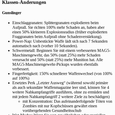
Klassen-Änderungen
Gunslinger
Einschlaggranaten: Splittergranaten explodieren beim
Aufprall. Sie richten 100% mehr Schaden an, haben aber
einen 50% kleineren Explosionsradius (früher explodierten
Fraggranaten beim Aufprall ohne Schadenverstärkung).
Power-Nap: Unbestückte Waffe lädt sich nach 7 Sekunden
automatisch nach (vorher 10 Sekunden).
Schwermetall: Beginnen Sie mit einem verbesserten MAG5-
Maschinengewehr, das 50% (statt 25%) mehr Schaden
verursacht und 50% (statt 25%) mehr Munition hat. Alle
MAG5-Maschinengewehr-Pickups wurden ebenfalls
verbessert.
Fingerfertigkeit: 150% schnellerer Waffenwechsel (von 100%
auf 100%)
Ersetztes Perk „Letzter Ausweg“ (während sowohl primäre
als auch sekundäre Waffenmagazine leer sind, können Sie 4
weitere Nahkampfangriffe ausführen, ohne zu ermüden und
mit jedem Nahkampfangriff 2 weitere Ziele zu beschädigen)
mit Konzentration: Das aufeinanderfolgende Töten von
Zombies mit nur Kopfschüssen gewährt einen
vorübergehenden Gesundheitsschub