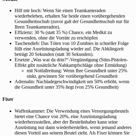
Hilf mir hoch: Wenn Sie einen Teamkameraden
wiederbeleben, erhalten Sie beide einen vorübergehenden
Gesundheitsschub (zuvor galt der Gesundheitsschub nur für
Ihren Teamkameraden).
Effizienz: 30 % (statt 35 %) Chance, ein Medkit zu
verwenden, ohne die Vorräte zu erschöpfen
Taschendieb: Das Töten von 10 Zombies in schneller Folge
füllt eine Ausrüstungsladung wieder auf. Die Abklingzeit
beträgt 20 Sekunden (statt 30 Sekunden).
Ersetzte „Was war da drin?“-Vergünstigung (Stim-Pistolen-
Effekt gibt zusätzliche Nahkampfschläge ohne Ermüdung)
mit Notfallrettung: Wenn Ihre Gesundheit unter 25%
sinkt, gewinnen Sie vorübergehend Gesundheit
Adrenalin: Nachladegeschwindigkeit um 50% erhöht, wenn
die Gesundheit unter 35% liegt (von 25% Gesundheit)
Fixer
Waffenkammer: Die Verwendung eines Versorgungsbeutels
bietet eine Chance von 20%, eine Ausrüstungsladung
wiederherzustellen, aber der Beutelinhaber kann seine
Ausrüstung nur dann wiederherstellen, wenn jemand anderes
diesen Vorteil aus seinem Beutel zieht. Als Fixer können Sie