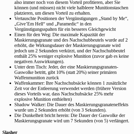
also immer noch von diesem Vorteil profitieren, aber Sie
können (und müssen) nicht viele halbleere Munitionstaschen
platzieren, um diesen Vorteil zu erhalten.
Vertauschte Positionen der Vergünstigungen „Stand by Me“,
„Give’Em Hell“ und „Paramedic“ in den
Vergünstigungsspalten für ein besseres Gleichgewicht
Einen für den Weg: Die maximale Kapazität der
Maskierungsgranate und des Nachschubbeutels wurde auf 2
erhöht, die Wirkungsdauer der Maskierungsgranate wird
jedoch um 2 Sekunden verkürzt, und der Nachschubbeutel
enthält 25% weniger explosive Munition (zuvor gab es keine
negativen Auswirkungen).
Unter dem Tisch: Jeder, der eine Maskierungsgranaten-
Gaswolke betritt, gibt 10% (statt 20%) seiner primären
Waffenmunition zurück
Waffenkammer: Ihre Nachschubsäcke können 1 zusätzliche
Zeit vor der Entleerung verwendet werden (frühere Version
dieses Vorteils war, dass Nachschubsäcke 25% mehr
explosive Munition enthielten)
Shadow Walker: Die Dauer des Maskierungsgranateneffekts
wurde um 2 Sekunden erhöht (von 3 Sekunden).
Die Dunkelheit bricht herein: Die Dauer der Gaswolke der
Maskierungsgranate wird um 7 Sekunden (von 5) verlängert.
Slasher