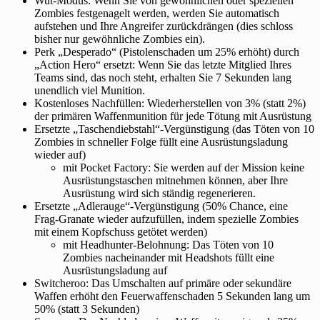
Wut-Modus: Wenn Sie von gewöhnlichen oder speziellen
Zombies festgenagelt werden, werden Sie automatisch
aufstehen und Ihre Angreifer zurückdrängen (dies schloss
bisher nur gewöhnliche Zombies ein).
Perk „Desperado“ (Pistolenschaden um 25% erhöht) durch
„Action Hero“ ersetzt: Wenn Sie das letzte Mitglied Ihres
Teams sind, das noch steht, erhalten Sie 7 Sekunden lang
unendlich viel Munition.
Kostenloses Nachfüllen: Wiederherstellen von 3% (statt 2%)
der primären Waffenmunition für jede Tötung mit Ausrüstung
Ersetzte „Taschendiebstahl“-Vergünstigung (das Töten von 10
Zombies in schneller Folge füllt eine Ausrüstungsladung
wieder auf)
mit Pocket Factory: Sie werden auf der Mission keine
Ausrüstungstaschen mitnehmen können, aber Ihre
Ausrüstung wird sich ständig regenerieren.
Ersetzte „Adlerauge“-Vergünstigung (50% Chance, eine
Frag-Granate wieder aufzufüllen, indem spezielle Zombies
mit einem Kopfschuss getötet werden)
mit Headhunter-Belohnung: Das Töten von 10
Zombies nacheinander mit Headshots füllt eine
Ausrüstungsladung auf
Switcheroo: Das Umschalten auf primäre oder sekundäre
Waffen erhöht den Feuerwaffenschaden 5 Sekunden lang um
50% (statt 3 Sekunden)