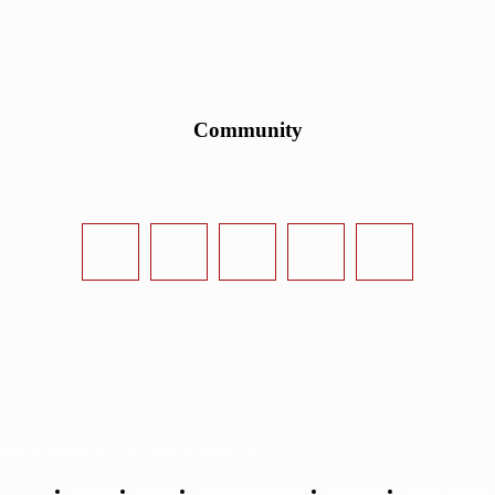
Community
urvival-Sandbox.de - www.survival-sandbox.de
Startseite
Kontakt
Datenschutzerklärung
Impressum
Mit uns werben