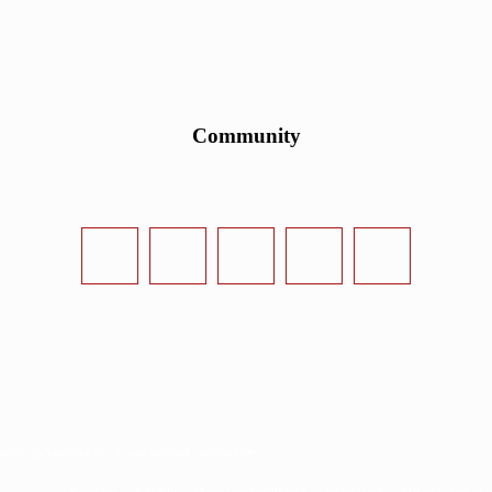
Community
urvival-Sandbox.de - www.survival-sandbox.de