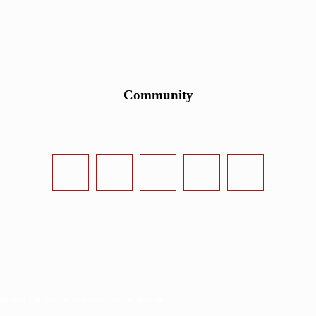
Community
urvival-Sandbox.de - www.survival-sandbox.de