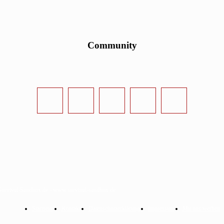
Community
urvival-Sandbox.de - www.survival-sandbox.de
Startseite
Kontakt
Datenschutzerklärung
Impressum
Mit uns werben