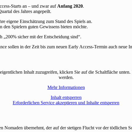
ccess-Starts an – und zwar auf
Anfang 2020
.
uartal des Jahres angepeilt.
hre eigene Einschätzung zum Stand des Spiels an.
an den Spielern guten Gewissens bieten möchte.
ch „200% sicher mit der Entscheidung sind“.
 sollen in der Zeit bis zum neuen Early Access-Termin auch neue I
eigentlichen Inhalt zuzugreifen, klicken Sie auf die Schaltfläche unten.
werden.
Mehr Informationen
Inhalt entsperren
Erforderlichen Service akzeptieren und Inhalte entsperren
nden Nomaden übernehmt, der auf der stetigen Flucht vor der tödlichen So