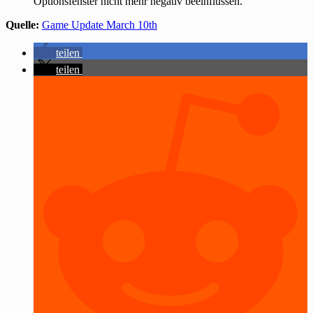
Optionsfenster nicht mehr negativ beeinflussen.
Quelle:
Game Update March 10th
teilen
teilen