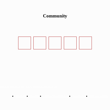
Community
urvival-Sandbox.de - www.survival-sandbox.de
Startseite
Kontakt
Datenschutzerklärung
Impressum
Mit uns werben