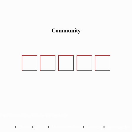
Community
urvival-Sandbox.de - www.survival-sandbox.de
Startseite
Kontakt
Datenschutzerklärung
Impressum
Mit uns werben