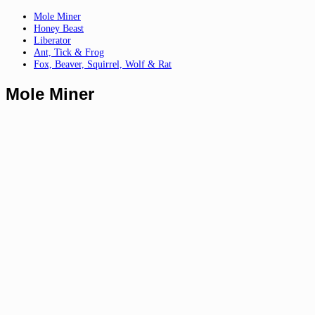
Mole Miner
Honey Beast
Liberator
Ant, Tick & Frog
Fox, Beaver, Squirrel, Wolf & Rat
Mole Miner