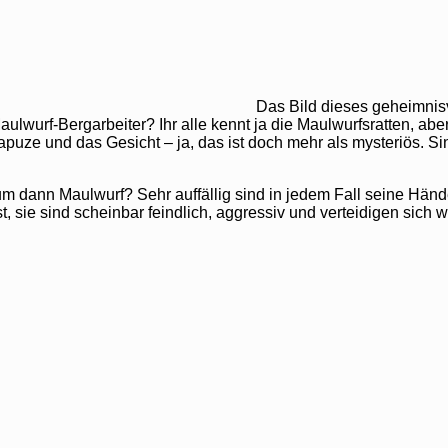
Das Bild dieses geheimnisv
ulwurf-Bergarbeiter? Ihr alle kennt ja die Maulwurfsratten, ab
en Kapuze und das Gesicht – ja, das ist doch mehr als mysteriös
um dann Maulwurf? Sehr auffällig sind in jedem Fall seine Hände
st, sie sind scheinbar feindlich, aggressiv und verteidigen si