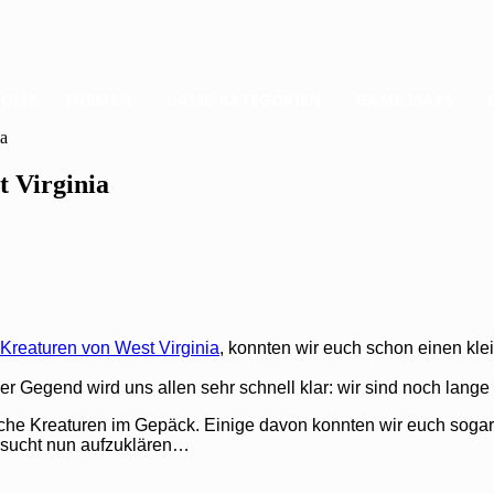
HOME
THEMEN
GAME-KATEGORIEN
GAME MAPS
ia
t Virginia
 Kreaturen von West Virginia
, konnten wir euch schon einen kle
r Gegend wird uns allen sehr schnell klar: wir sind noch lange n
mliche Kreaturen im Gepäck. Einige davon konnten wir euch soga
rsucht nun aufzuklären…