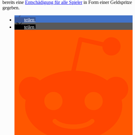
bereits eine
Entschädigung für alle Spieler
in Form einer Geldspritze
gegeben.
teilen
teilen