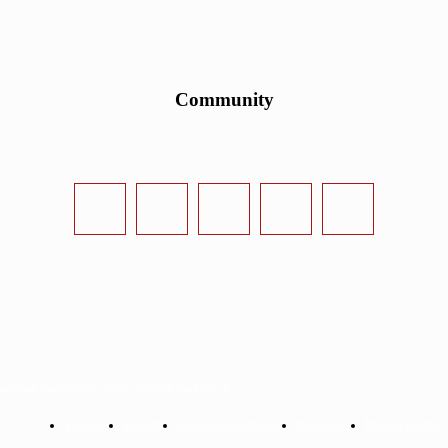
Community
urvival-Sandbox.de - www.survival-sandbox.de
Startseite
Kontakt
Datenschutzerklärung
Impressum
Mit uns werben