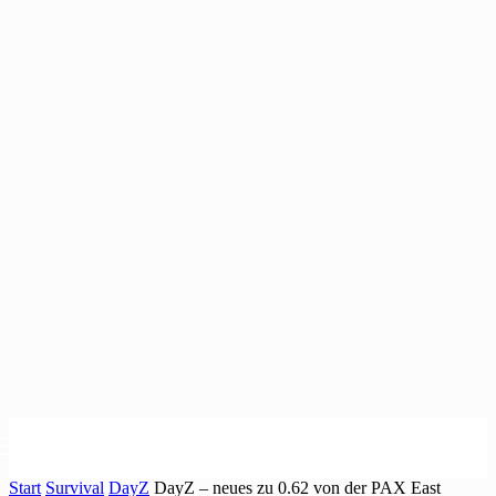
Start
Survival
DayZ
DayZ – neues zu 0.62 von der PAX East