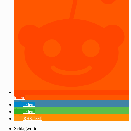
teilen
teilen
teilen
RSS-feed
Schlagworte