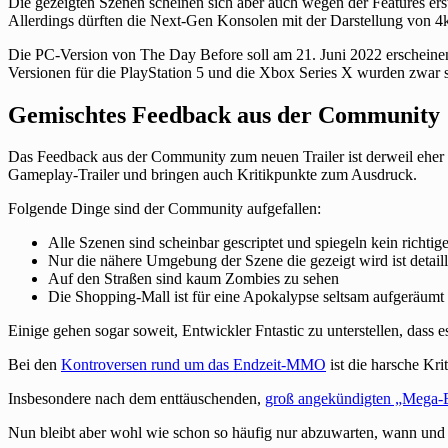
Die gezeigten Szenen scheinen sich aber auch wegen der Features er
Allerdings dürften die Next-Gen Konsolen mit der Darstellung von 
Die PC-Version von The Day Before soll am 21. Juni 2022 erscheine
Versionen für die PlayStation 5 und die Xbox Series X wurden zwar s
Gemischtes Feedback aus der Community
Das Feedback aus der Community zum neuen Trailer ist derweil eher 
Gameplay-Trailer und bringen auch Kritikpunkte zum Ausdruck.
Folgende Dinge sind der Community aufgefallen:
Alle Szenen sind scheinbar gescriptet und spiegeln kein richt
Nur die nähere Umgebung der Szene die gezeigt wird ist detailli
Auf den Straßen sind kaum Zombies zu sehen
Die Shopping-Mall ist für eine Apokalypse seltsam aufgeräumt
Einige gehen sogar soweit, Entwickler Fntastic zu unterstellen, dass 
Bei den
Kontroversen rund um das Endzeit-MMO
ist die harsche Kri
Insbesondere nach dem enttäuschenden,
groß angekündigten „Mega-
Nun bleibt aber wohl wie schon so häufig nur abzuwarten, wann und