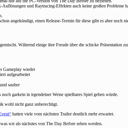
stmal nur auf die PC-Version von The Day Before zu beziehen.
4k-Auflösungen und Raytracing-Effekten auch keine großen Probleme h
n.
chon angekündigt, einen Release-Termin für diese gibt es aber noch ni
gemischt. Während einige ihre Freude über die schicke Präsentation z
iges Gameplay wieder
ert aufgearbeitet
 und sauber
es noch garkein in irgendeiner Weise spielbares Spiel geben würde.
tik wohl nicht ganz unberechtigt.
Event“
hatten viele vom nächsten Trailer deutlich mehr erwartet.
 was wir als nächstes von The Day Before sehen werden.