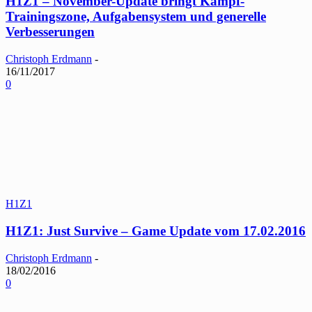
H1Z1 – November-Update bringt Kampf-
Trainingszone, Aufgabensystem und generelle
Verbesserungen
Christoph Erdmann
-
16/11/2017
0
H1Z1
H1Z1: Just Survive – Game Update vom 17.02.2016
Christoph Erdmann
-
18/02/2016
0