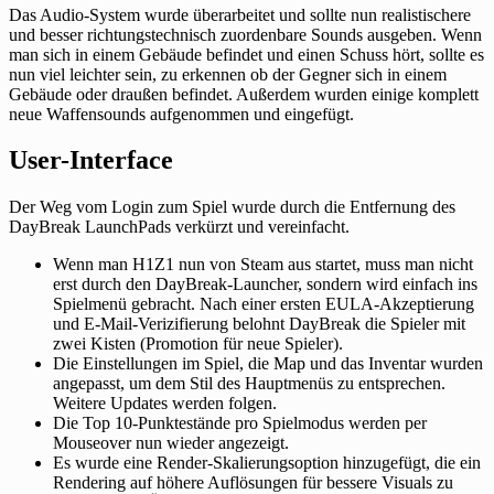
Das Audio-System wurde überarbeitet und sollte nun realistischere
und besser richtungstechnisch zuordenbare Sounds ausgeben. Wenn
man sich in einem Gebäude befindet und einen Schuss hört, sollte es
nun viel leichter sein, zu erkennen ob der Gegner sich in einem
Gebäude oder draußen befindet. Außerdem wurden einige komplett
neue Waffensounds aufgenommen und eingefügt.
User-Interface
Der Weg vom Login zum Spiel wurde durch die Entfernung des
DayBreak LaunchPads verkürzt und vereinfacht.
Wenn man H1Z1 nun von Steam aus startet, muss man nicht
erst durch den DayBreak-Launcher, sondern wird einfach ins
Spielmenü gebracht. Nach einer ersten EULA-Akzeptierung
und E-Mail-Verizifierung belohnt DayBreak die Spieler mit
zwei Kisten (Promotion für neue Spieler).
Die Einstellungen im Spiel, die Map und das Inventar wurden
angepasst, um dem Stil des Hauptmenüs zu entsprechen.
Weitere Updates werden folgen.
Die Top 10-Punktestände pro Spielmodus werden per
Mouseover nun wieder angezeigt.
Es wurde eine Render-Skalierungsoption hinzugefügt, die ein
Rendering auf höhere Auflösungen für bessere Visuals zu