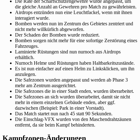
Die Rate der Scharfschützengewehre wurde angepasst, um
die gleiche Anzahl an Gewehren pro Match zu gewährleisten.
Airdrops entzünden nun eine Leuchtfackel, wenn mit ihnen
interagiert wurde.
Bomben werden nun im Zentrum des Gebietes zentriert und
nicht mehr willkürlich abgeworfen.
Der Schaden der Bomben wurde reduziert.
Bomben sorgen nicht mehr für eine sofortige Zerstörung eines
Fahrzeuges.
Laminierte Rüstungen sind nun nurnoch aus Airdrops
erhältlich.
Nurnoch Helme und Rüstungen haben Haltbarkeitszustände.
Es ist nun einfacher auf einen Helm zu Linksklicken, um ihn
anzulegen.
Die Safezonen wurden angepasst und werden ab Phase 3
mehr am Zentrum ausgerichtet.
Die Safezones die in einer Stadt enden, wurden überarbeitet.
Die Safezones an sich wurden überarbeitet, damit sie nicht
mehr in einem einzelnen Gebäude enden, aber ggf.
dazwischen (Beispiel: Park in einer Vorstadt).
Das Match startet nun nach 45 statt 90 Sekunden.
Die Einschlag-VFX wurden von den Maschendrahtzäunen
entfernt, da sie beim Kampf behinderten.
Kampfzonen-Änderungen