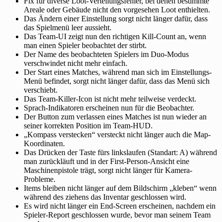
Fix für diverse Loot-Verteilungsfehler, bei denen bestimmte
Areale oder Gebäude nicht den vorgesehen Loot enthielten.
Das Ändern einer Einstellung sorgt nicht länger dafür, dass
das Spielmenü leer aussieht.
Das Team-UI zeigt nun den richtigen Kill-Count an, wenn
man einen Spieler beobachtet der stirbt.
Der Name des beobachteten Spielers im Duo-Modus
verschwindet nicht mehr einfach.
Der Start eines Matches, während man sich im Einstellungs-
Menü befindet, sorgt nicht länger dafür, dass das Menü sich
verschiebt.
Das Team-Killer-Icon ist nicht mehr teilweise verdeckt.
Sprach-Indikatoren erscheinen nun für die Beobachter.
Der Button zum verlassen eines Matches ist nun wieder an
seiner korrekten Position im Team-HUD.
„Kompass verstecken“ versteckt nicht länger auch die Map-
Koordinaten.
Das Drücken der Taste fürs linkslaufen (Standart: A) während
man zurückläuft und in der First-Person-Ansicht eine
Maschinenpistole trägt, sorgt nicht länger für Kamera-
Probleme.
Items bleiben nicht länger auf dem Bildschirm „kleben“ wenn
während des ziehens das Inventar geschlossen wird.
Es wird nicht länger ein End-Screen erscheinen, nachdem ein
Spieler-Report geschlossen wurde, bevor man seinem Team