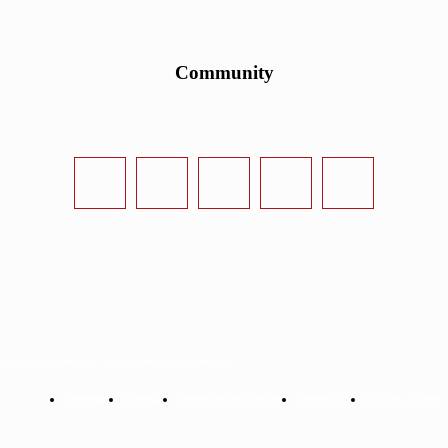
Community
urvival-Sandbox.de - www.survival-sandbox.de
Startseite
Kontakt
Datenschutzerklärung
Impressum
Mit uns werben