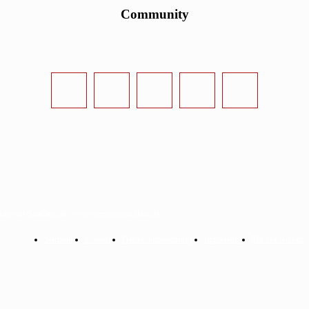
Community
urvival-Sandbox.de - www.survival-sandbox.de
Startseite
Kontakt
Datenschutzerklärung
Impressum
Mit uns werben