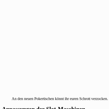
An den neuen Pokertischen könnt ihr euren Schrott verzocken.