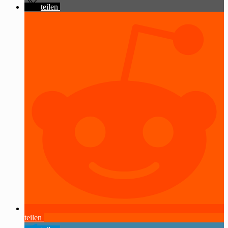
teilen
teilen