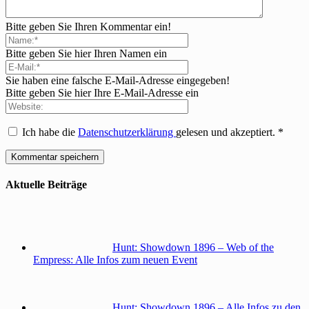
Bitte geben Sie Ihren Kommentar ein!
Bitte geben Sie hier Ihren Namen ein
Sie haben eine falsche E-Mail-Adresse eingegeben!
Bitte geben Sie hier Ihre E-Mail-Adresse ein
Ich habe die
Datenschutzerklärung
gelesen und akzeptiert.
*
Aktuelle Beiträge
Hunt: Showdown 1896 – Web of the
Empress: Alle Infos zum neuen Event
Hunt: Showdown 1896 – Alle Infos zu den