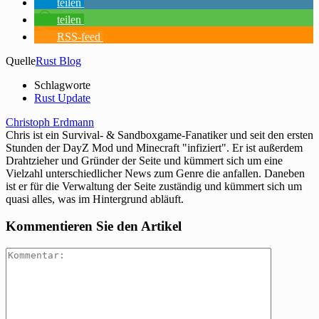
teilen
teilen
RSS-feed
Quelle
Rust Blog
Schlagworte
Rust Update
Christoph Erdmann
Chris ist ein Survival- & Sandboxgame-Fanatiker und seit den ersten
Stunden der DayZ Mod und Minecraft "infiziert". Er ist außerdem
Drahtzieher und Gründer der Seite und kümmert sich um eine
Vielzahl unterschiedlicher News zum Genre die anfallen. Daneben
ist er für die Verwaltung der Seite zuständig und kümmert sich um
quasi alles, was im Hintergrund abläuft.
Kommentieren Sie den Artikel