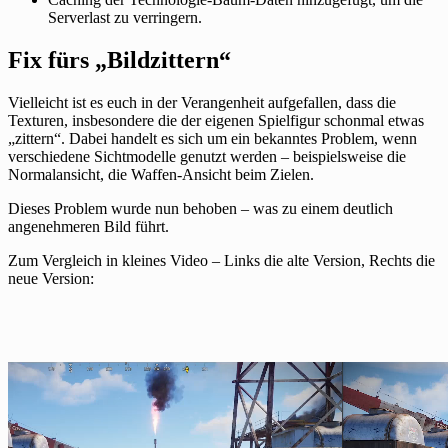
Serverlast zu verringern.
Fix fürs „Bildzittern“
Vielleicht ist es euch in der Verangenheit aufgefallen, dass die
Texturen, insbesondere die der eigenen Spielfigur schonmal etwas
„zittern“. Dabei handelt es sich um ein bekanntes Problem, wenn
verschiedene Sichtmodelle genutzt werden – beispielsweise die
Normalansicht, die Waffen-Ansicht beim Zielen.
Dieses Problem wurde nun behoben – was zu einem deutlich
angenehmeren Bild führt.
Zum Vergleich in kleines Video – Links die alte Version, Rechts die
neue Version: