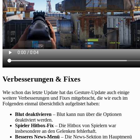
Verbesserungen & Fixes
Wie schon das letzte Update hat das Gesture-Update auch einige
weitere Verbesserungen und Fixes mitgebracht, die wir euch im
Folgenden einmal übersichtlich aufgelistet haben:
Blut deaktivieren
– Blut kann nun über die Optionen
deaktiviert werden.
Spieler Hitbox-Fix
– Die Hitbox von Spielern war
insbesondere an den Gelenken fehlerhaft.
Besseres News-Menü
– Die News-Sektion im Hauptmenü