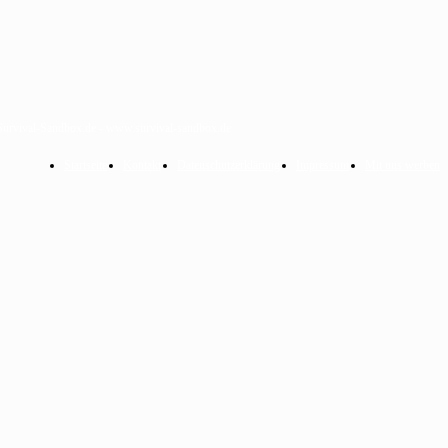
urvival-Sandbox.de - www.survival-sandbox.de
Startseite
Kontakt
Datenschutzerklärung
Impressum
Mit uns werben