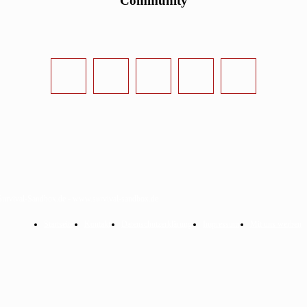
Community
urvival-Sandbox.de - www.survival-sandbox.de
Startseite
Kontakt
Datenschutzerklärung
Impressum
Mit uns werben