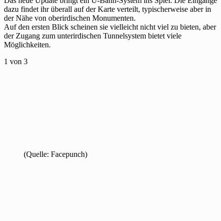
Das neue Update bringt ein U-Bahn-System ins Spiel. Die Eingänge
dazu findet ihr überall auf der Karte verteilt, typischerweise aber in
der Nähe von oberirdischen Monumenten.
Auf den ersten Blick scheinen sie vielleicht nicht viel zu bieten, aber
der Zugang zum unterirdischen Tunnelsystem bietet viele
Möglichkeiten.
1
von 3
(Quelle: Facepunch)