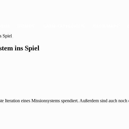
HOME
THEMEN
GAME-KATEGORIEN
GAME MAPS
s Spiel
tem ins Spiel
ste Iteration eines Missionsystems spendiert. Außerdem sind auch noc