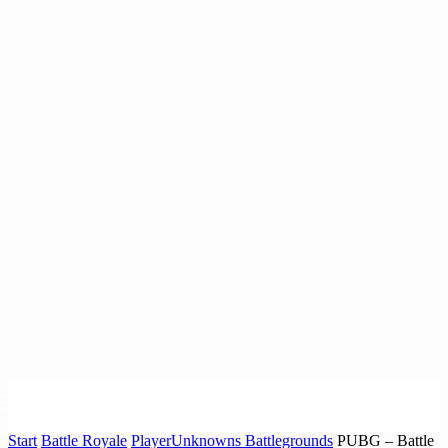
Start
Battle Royale
PlayerUnknowns Battlegrounds
PUBG – Battle