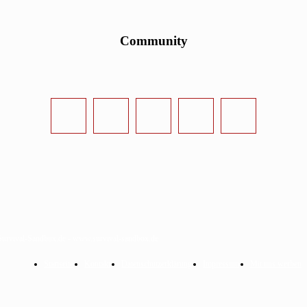
Community
urvival-Sandbox.de - www.survival-sandbox.de
Startseite
Kontakt
Datenschutzerklärung
Impressum
Mit uns werben