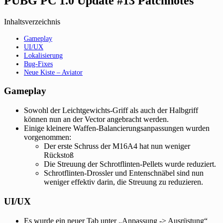
PUBG PC 1.0 Update #13 Patchnotes
Inhaltsverzeichnis
Gameplay
UI/UX
Lokalisierung
Bug-Fixes
Neue Kiste – Aviator
Gameplay
Sowohl der Leichtgewichts-Griff als auch der Halbgriff
können nun an der Vector angebracht werden.
Einige kleinere Waffen-Balancierungsanpassungen wurden
vorgenommen:
Der erste Schruss der M16A4 hat nun weniger
Rückstoß
Die Streuung der Schrotflinten-Pellets wurde reduziert.
Schrotflinten-Drossler und Entenschnäbel sind nun
weniger effektiv darin, die Streuung zu reduzieren.
UI/UX
Es wurde ein neuer Tab unter „Anpassung -> Ausrüstung“