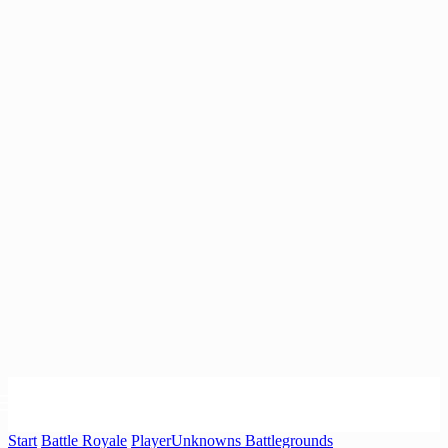
Start
Battle Royale
PlayerUnknowns Battlegrounds