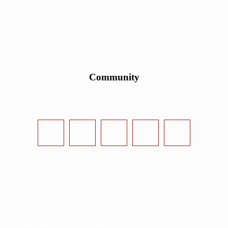
Community
urvival-Sandbox.de - www.survival-sandbox.de