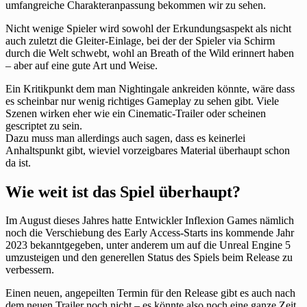
umfangreiche Charakteranpassung bekommen wir zu sehen.
Nicht wenige Spieler wird sowohl der Erkundungsaspekt als nicht
auch zuletzt die Gleiter-Einlage, bei der der Spieler via Schirm
durch die Welt schwebt, wohl an Breath of the Wild erinnert haben
– aber auf eine gute Art und Weise.
Ein Kritikpunkt dem man Nightingale ankreiden könnte, wäre dass
es scheinbar nur wenig richtiges Gameplay zu sehen gibt. Viele
Szenen wirken eher wie ein Cinematic-Trailer oder scheinen
gescriptet zu sein.
Dazu muss man allerdings auch sagen, dass es keinerlei
Anhaltspunkt gibt, wieviel vorzeigbares Material überhaupt schon
da ist.
Wie weit ist das Spiel überhaupt?
Im August dieses Jahres hatte Entwickler Inflexion Games nämlich
noch die Verschiebung des Early Access-Starts ins kommende Jahr
2023 bekanntgegeben, unter anderem um auf die Unreal Engine 5
umzusteigen und den generellen Status des Spiels beim Release zu
verbessern.
Einen neuen, angepeilten Termin für den Release gibt es auch nach
dem neuen Trailer noch nicht – es könnte also noch eine ganze Zeit