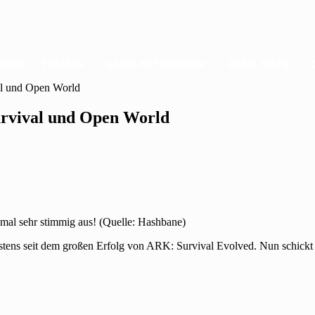
HOME
THEMEN
GAME-KATEGORIEN
GAME MAPS
val und Open World
Survival und Open World
nmal sehr stimmig aus! (Quelle: Hashbane)
stens seit dem großen Erfolg von ARK: Survival Evolved. Nun schickt 