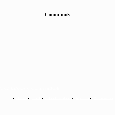
Community
urvival-Sandbox.de - www.survival-sandbox.de
Startseite
Kontakt
Datenschutzerklärung
Impressum
Mit uns werben