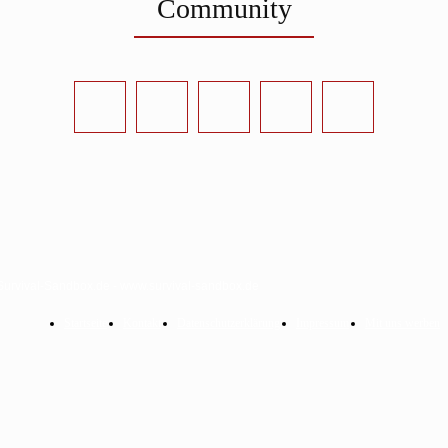
Community
Survival-Sandbox.de - www.survival-sandbox.de
Startseite
Kontakt
Datenschutzerklärung
Impressum
Mit uns werben