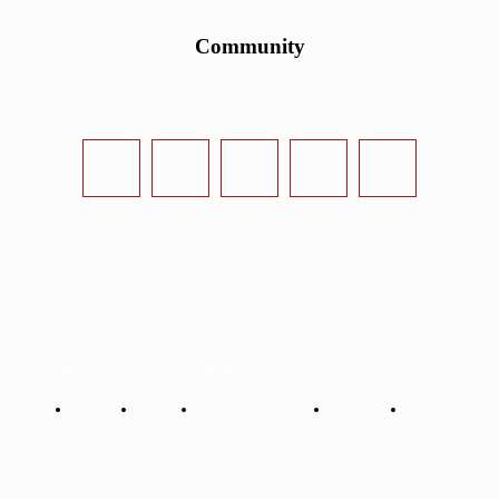
Community
urvival-Sandbox.de - www.survival-sandbox.de
Startseite
Kontakt
Datenschutzerklärung
Impressum
Mit uns werben