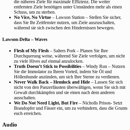
die näheren Ziele für maximale Effizienz. Die weiter
entfernten Ziele benötigen unter Umständen mehr als einen
Schuss, um zu sterben.
No Vice, No Virtue
– Lawson Station – Stellen Sie sicher,
dass Sie Ihr Zeitfenster nutzen, um Ziele auszuschalten,
während sie sich zwischen den Hindernissen bewegen.
Lawson-Delta – Waves
Flesh of My Flesh
– Salters Pork – Planen Sie Ihre
Durchquerung weise, während Sie Ziele verfolgen, um nicht
zu viele Hives auf einmal anzulocken.
Truth Doesn’t Stick to Possibilities
– Windy Run – Nutzen
Sie die Immolator zu Ihrem Vorteil, indem Sie Öl und
Höllenhunde anzünden, um sich Ihre Sterne zu verdienen.
Never Walk Back – Hemlock and Hide
– Lassen Sie sich
nicht von den Panzerfäusten überwältigen, wenn Sie sich mit
Gewalt durchkämpfen und sie einen nach dem anderen
ausschalten.
We Do Not Need Light, But Fire
– Nicholls Prison- Setzt
Brandopfer und Fässer ein, um zu verhindern, dass die Grunts
euch erreichen.
Audio