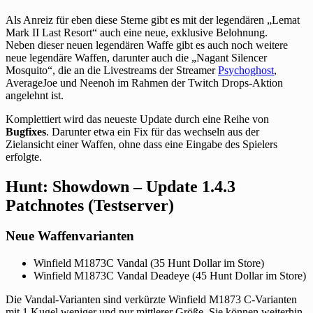
Als Anreiz für eben diese Sterne gibt es mit der legendären „Lemat
Mark II Last Resort“ auch eine neue, exklusive Belohnung.
Neben dieser neuen legendären Waffe gibt es auch noch weitere
neue legendäre Waffen, darunter auch die „Nagant Silencer
Mosquito“, die an die Livestreams der Streamer
Psychoghost
,
AverageJoe und Neenoh im Rahmen der Twitch Drops-Aktion
angelehnt ist.
Komplettiert wird das neueste Update durch eine Reihe von
Bugfixes
. Darunter etwa ein Fix für das wechseln aus der
Zielansicht einer Waffen, ohne dass eine Eingabe des Spielers
erfolgte.
Hunt: Showdown – Update 1.4.3
Patchnotes (Testserver)
Neue Waffenvarianten
Winfield M1873C Vandal (35 Hunt Dollar im Store)
Winfield M1873C Vandal Deadeye (45 Hunt Dollar im Store)
Die Vandal-Varianten sind verkürzte Winfield M1873 C-Varianten
mit 1 Kugel weniger und nur mittlerer Größe. Sie können weiterhin