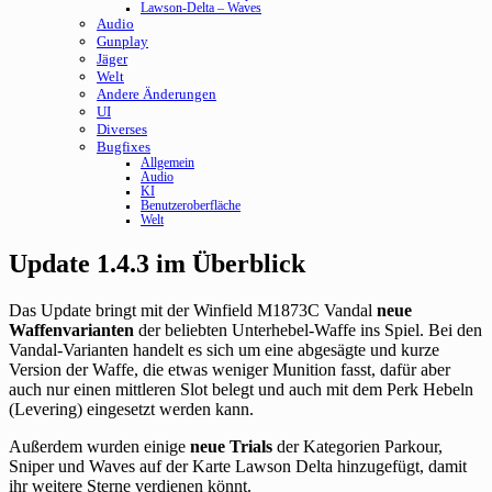
Lawson-Delta – Waves
Audio
Gunplay
Jäger
Welt
Andere Änderungen
UI
Diverses
Bugfixes
Allgemein
Audio
KI
Benutzeroberfläche
Welt
Update 1.4.3 im Überblick
Das Update bringt mit der Winfield M1873C Vandal
neue
Waffenvarianten
der beliebten Unterhebel-Waffe ins Spiel. Bei den
Vandal-Varianten handelt es sich um eine abgesägte und kurze
Version der Waffe, die etwas weniger Munition fasst, dafür aber
auch nur einen mittleren Slot belegt und auch mit dem Perk Hebeln
(Levering) eingesetzt werden kann.
Außerdem wurden einige
neue Trials
der Kategorien Parkour,
Sniper und Waves auf der Karte Lawson Delta hinzugefügt, damit
ihr weitere Sterne verdienen könnt.