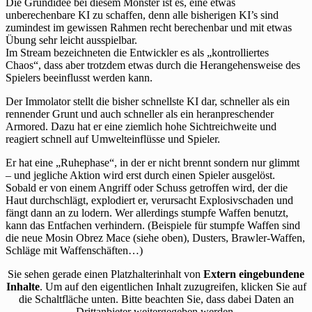
Die Grundidee bei diesem Monster ist es, eine etwas
unberechenbare KI zu schaffen, denn alle bisherigen KI’s sind
zumindest im gewissen Rahmen recht berechenbar und mit etwas
Übung sehr leicht ausspielbar.
Im Stream bezeichneten die Entwickler es als „kontrolliertes
Chaos“, dass aber trotzdem etwas durch die Herangehensweise des
Spielers beeinflusst werden kann.
Der Immolator stellt die bisher schnellste KI dar, schneller als ein
rennender Grunt und auch schneller als ein heranpreschender
Armored. Dazu hat er eine ziemlich hohe Sichtreichweite und
reagiert schnell auf Umwelteinflüsse und Spieler.
Er hat eine „Ruhephase“, in der er nicht brennt sondern nur glimmt
– und jegliche Aktion wird erst durch einen Spieler ausgelöst.
Sobald er von einem Angriff oder Schuss getroffen wird, der die
Haut durchschlägt, explodiert er, verursacht Explosivschaden und
fängt dann an zu lodern. Wer allerdings stumpfe Waffen benutzt,
kann das Entfachen verhindern. (Beispiele für stumpfe Waffen sind
die neue Mosin Obrez Mace (siehe oben), Dusters, Brawler-Waffen,
Schläge mit Waffenschäften…)
Sie sehen gerade einen Platzhalterinhalt von
Extern eingebundene
Inhalte
. Um auf den eigentlichen Inhalt zuzugreifen, klicken Sie auf
die Schaltfläche unten. Bitte beachten Sie, dass dabei Daten an
Drittanbieter weitergegeben werden.