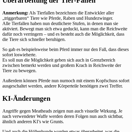
Überarbeitung der Tier-Fallen
Anmerkung:
Als Tierfallen bezeichnen die Entwickler aller
„triggerbaren“ Tiere wie Pferde, Raben und Hundezwinger.
Alle Tierfallen haben nun deutlichere Stufen, in denen man sie
aktiviert. Bewegt man sich etwa geduckt, kann man die Reichweite
dafür noch verringern – und es besteht auch die Möglichkeit, dass
die Tiere sich schneller beruhigen.
So gab es beispielsweise beim Pferd immer nur den Fall, dass dieses
sofort loswieherte.
Es soll nun die Möglichkeit geben sich auch in Grenzbereich
zwischen bemerkt werden und großem Krach in Reichweite der
Tiere zu bewegen.
Außerdem können Pferde nun nurnoch mit einem Kopfschuss sofort
ausgeschaltet werden, andere Körperteile benötigen zwei Treffer.
KI-Änderungen
Angriffe gegen Meatheads zeigen nun auch visuelle Wirkung. Je
nach verwendeter Waffe werden deren Folgen nun auch sichtbar,
ähnlich anderen KI’s wie Grunts.
Und auch die Höllenhunde wurden etwas überarbeitet, was die