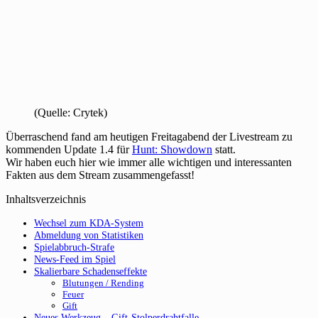
(Quelle: Crytek)
Überraschend fand am heutigen Freitagabend der Livestream zu
kommenden Update 1.4 für
Hunt: Showdown
statt.
Wir haben euch hier wie immer alle wichtigen und interessanten
Fakten aus dem Stream zusammengefasst!
Inhaltsverzeichnis
Wechsel zum KDA-System
Abmeldung von Statistiken
Spielabbruch-Strafe
News-Feed im Spiel
Skalierbare Schadenseffekte
Blutungen / Rending
Feuer
Gift
Neues Werkzeug – Gift-Stolperdrahtfalle