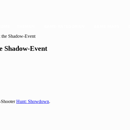
HOME
THEMEN
GAME-KATEGORIEN
GAME MAPS
t the Shadow-Event
he Shadow-Event
l-Shooter
Hunt: Showdown
.