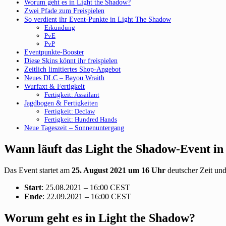
Worum geht es in Light the Shadow?
Zwei Pfade zum Freispielen
So verdient ihr Event-Punkte in Light The Shadow
Erkundung
PvE
PvP
Eventpunkte-Booster
Diese Skins könnt ihr freispielen
Zeitlich limitiertes Shop-Angebot
Neues DLC – Bayou Wraith
Wurfaxt & Fertigkeit
Fertigkeit: Assailant
Jagdbogen & Fertigkeiten
Fertigkeit: Declaw
Fertigkeit: Hundred Hands
Neue Tageszeit – Sonnenuntergang
Wann läuft das Light the Shadow-Event i
Das Event startet am
25. August 2021 um 16 Uhr
deutscher Zeit und
Start
: 25.08.2021 – 16:00 CEST
Ende
: 22.09.2021 – 16:00 CEST
Worum geht es in Light the Shadow?