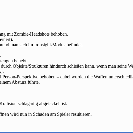
hang mit Zombie-Headshots behoben.
inert).
hrend man sich im Ironsight-Modus befindet.
.
zeugen behebt.
r durch Objekte/Strukturen hindurch schießen kann, wenn man seine Wa
gt.
d Person-Perspektive behoben – dabei wurden die Waffen unterschiedli
einem Absturz führte.
llision schlagartig abgefackelt ist.
fnen wird nun in Schaden am Spieler resultieren.