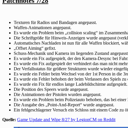
Patchnotes 7/28
Texturen für Radios und Bandagen angepasst.
Waffen-Animationen angepasst.
Es wurde ein Problem beim „collision scaling“ im Zusammen
Die Schriftgröße für Hinweis-Anzeigen wurde angepasst (verkle
Automatisches Nachladen ist nun für alle Waffen blockiert, wä
„Offset Aiming“ gefixt.
Schuss-Mechanik und Kamera im liegenden Zustand angepasst
Es wurde ein Fix aufgespielt, der den Kamera-Desync bei Fahr
Es wurde ein Fix aufgespielt der verhindert das man nicht meh
Der Verfallsstatus für größere Strukturen wurde wieder eingefü
Es wurde ein Fehler beim Wechsel von der 1st Person in die 3r
Es wurde ein Fehler behoben der beim Verlassen des Spiels zu 
Es wurde ein Fix für endlos lange Ladebildschirme aufgespielt.
Die Position des Speers wurde angepasst.
Die Animationen der Pistolen wurden angepasst.
Es wurde ein Problem beim Polizeiauto behoben, das bei einer Ko
Die Ausgabe des „Point-And-Report“ wurde angepasst.
Ein fehlgeschlagener Versuch ein Schloss mit einem Code zu öf
Quelle:
Game Update and Wipe 8/27 by LegionCM on Reddit