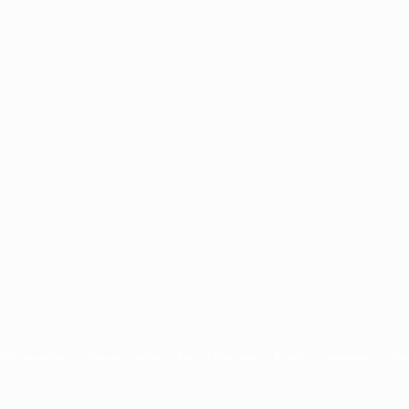
Mit uns werben
Gastautor werden
Bei uns Mitwirken
Kontakt
Impressum
Dat