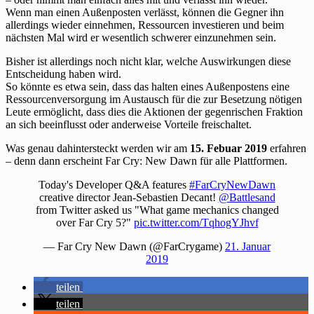
Wenn man einen Außenposten verlässt, können die Gegner ihn
allerdings wieder einnehmen, Ressourcen investieren und beim
nächsten Mal wird er wesentlich schwerer einzunehmen sein.
Bisher ist allerdings noch nicht klar, welche Auswirkungen diese
Entscheidung haben wird.
So könnte es etwa sein, dass das halten eines Außenpostens eine
Ressourcenversorgung im Austausch für die zur Besetzung nötigen
Leute ermöglicht, dass dies die Aktionen der gegenrischen Fraktion
an sich beeinflusst oder anderweise Vorteile freischaltet.
Was genau dahintersteckt werden wir am
15. Febuar 2019
erfahren
– denn dann erscheint Far Cry: New Dawn für alle Plattformen.
Today's Developer Q&A features
#FarCryNewDawn
creative director Jean-Sebastien Decant!
@Battlesand
from Twitter asked us "What game mechanics changed
over Far Cry 5?"
pic.twitter.com/TqhogYJhvf
— Far Cry New Dawn (@FarCrygame)
21. Januar
2019
teilen
teilen