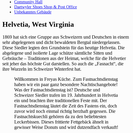
Community Hall
Daetwyler Shoes Shop & Post Office
Unbekanntes Gebäude
Helvetia, West Virginia
1869 hat sich eine Gruppe aus Schweizern und Deutschen in einem
sehr abgelegenen und dicht bewaldeten Bergtal niedergelassen.
Diese Siedler legten den Grundstein für das heutige Helvetia. Die
abgelegene und isolierte Lage schütze sämtliche Sitten und
Gebräuche – Traditionen aus der Heimat, welche für die Helvetier
seit jeher das höchste Gut darstellen. So auch die „Fasnacht“, die
ihre Wurzeln im Schweizer Winterfest hat.
Willkommen in Freyas Küche. Zum Fastnachtsdienstag
haben wir ein paar ganz besondere Nachtischangebote!
Was der Fastnachtsdienstag ist? Deutsche und
Schweizer Siedler trafen im 19. Jahrhundert in Helvetia
ein und brachten ihre traditionellen Feste mit. Der
Fastnachtsdienstag läutet die Zeit des Fastens ein, doch
zuvor wird noch einmal richtig herzhaft gegessen. Die
Fastnachtskuechli gehören da zu den beliebtesten
Leckerbissen. Dieses frittierte Fettgebäck ähnelt in
gewisser Weise Donuts und wird dutzendfach verkauft!