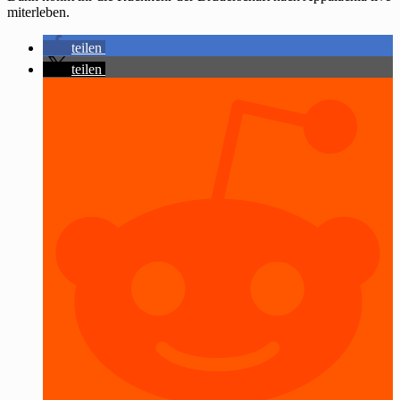
miterleben.
teilen
teilen