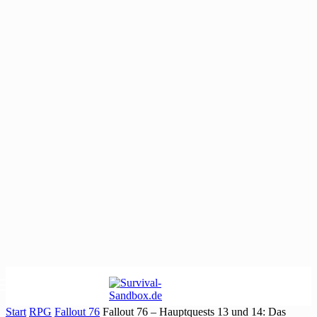
Start
RPG
Fallout 76
Fallout 76 – Hauptquests 13 und 14: Das