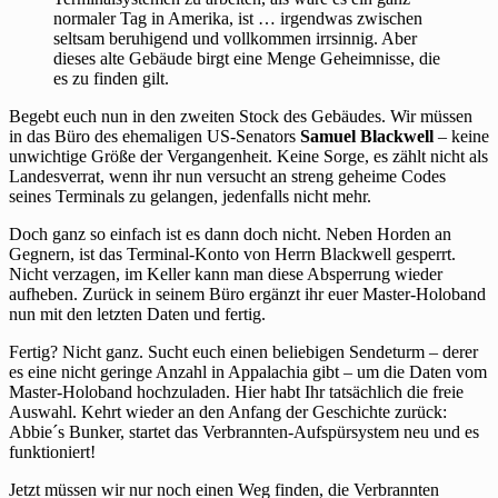
normaler Tag in Amerika, ist … irgendwas zwischen
seltsam beruhigend und vollkommen irrsinnig. Aber
dieses alte Gebäude birgt eine Menge Geheimnisse, die
es zu finden gilt.
Begebt euch nun in den zweiten Stock des Gebäudes. Wir müssen
in das Büro des ehemaligen US-Senators
Samuel Blackwell
– keine
unwichtige Größe der Vergangenheit. Keine Sorge, es zählt nicht als
Landesverrat, wenn ihr nun versucht an streng geheime Codes
seines Terminals zu gelangen, jedenfalls nicht mehr.
Doch ganz so einfach ist es dann doch nicht. Neben Horden an
Gegnern, ist das Terminal-Konto von Herrn Blackwell gesperrt.
Nicht verzagen, im Keller kann man diese Absperrung wieder
aufheben. Zurück in seinem Büro ergänzt ihr euer Master-Holoband
nun mit den letzten Daten und fertig.
Fertig? Nicht ganz. Sucht euch einen beliebigen Sendeturm – derer
es eine nicht geringe Anzahl in Appalachia gibt – um die Daten vom
Master-Holoband hochzuladen. Hier habt Ihr tatsächlich die freie
Auswahl. Kehrt wieder an den Anfang der Geschichte zurück:
Abbie´s Bunker, startet das Verbrannten-Aufspürsystem neu und es
funktioniert!
Jetzt müssen wir nur noch einen Weg finden, die Verbrannten