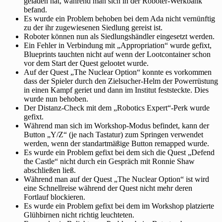
geladen hat, während man sich in der Roboter-Werkbank
befand.
Es wurde ein Problem behoben bei dem Ada nicht vernünftig
zu der ihr zugewiesenen Siedlung gereist ist.
Roboter können nun als Siedlungshändler eingesetzt werden.
Ein Fehler in Verbindung mit „Appropriation“ wurde gefixt,
Blueprints tauchten nicht auf wenn der Lootcontainer schon
vor dem Start der Quest gelootet wurde.
Auf der Quest „The Nuclear Option“ konnte es vorkommen
dass der Spieler durch den Zielsucher-Helm der Powerrüstung
in einen Kampf geriet und dann im Institut feststeckte. Dies
wurde nun behoben.
Der Distanz-Check mit dem „Robotics Expert“-Perk wurde
gefixt.
Während man sich im Workshop-Modus befindet, kann der
Button „Y/Z“ (je nach Tastatur) zum Springen verwendet
werden, wenn der standartmäßige Button remapped wurde.
Es wurde ein Problem gefixt bei dem sich die Quest „Defend
the Castle“ nicht durch ein Gespräch mit Ronnie Shaw
abschließen ließ.
Während man auf der Quest „The Nuclear Option“ ist wird
eine Schnellreise während der Quest nicht mehr deren
Fortlauf blockieren.
Es wurde ein Problem gefixt bei dem im Workshop platzierte
Glühbirnen nicht richtig leuchteten.