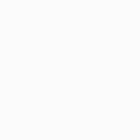
Mit uns werben
Gastautor werden
Bei uns Mitwirken
Kontakt
Impressum
Dat