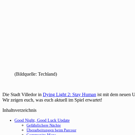
(Bildquelle: Techland)
Die Stadt Villedor in
Dying Light 2: Stay Human
ist mit dem neuen U
Wir zeigen euch, was euch aktuell im Spiel erwartet!
Inhaltsverzeichnis
Good Night, Good Luck Update
Gefährlichere Nächte
Überarbeitungen beim Parcour
Community Maps