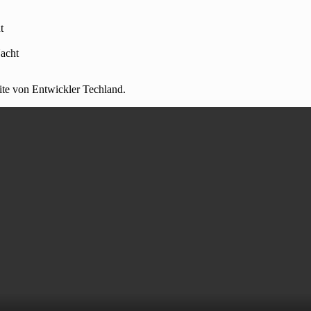
t
acht
ite von Entwickler Techland.