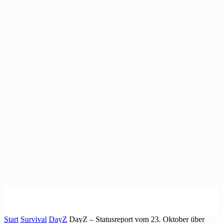
Start
Survival
DayZ
DayZ – Statusreport vom 23. Oktober über