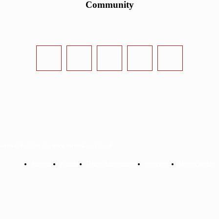
Community
urvival-Sandbox.de - www.survival-sandbox.de
Startseite
Kontakt
Datenschutzerklärung
Impressum
Mit uns werben