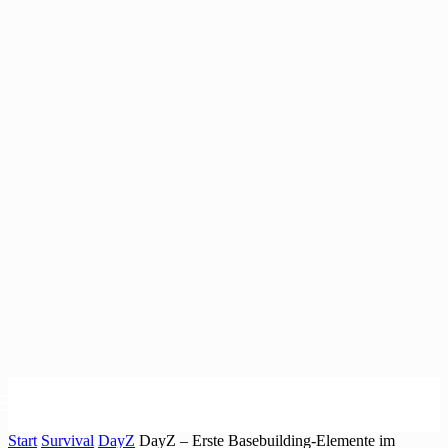
Start
Survival
DayZ
DayZ – Erste Basebuilding-Elemente im