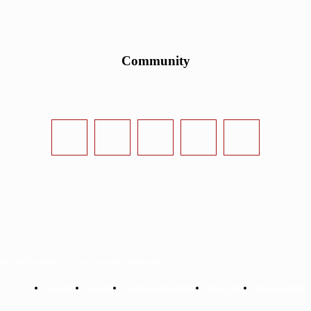
Community
urvival-Sandbox.de - www.survival-sandbox.de
Startseite
Kontakt
Datenschutzerklärung
Impressum
Mit uns werben