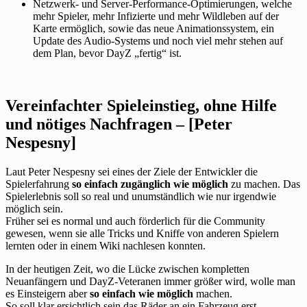
Netzwerk- und Server-Performance-Optimierungen, welche
mehr Spieler, mehr Infizierte und mehr Wildleben auf der
Karte ermöglich, sowie das neue Animationssystem, ein
Update des Audio-Systems und noch viel mehr stehen auf
dem Plan, bevor DayZ „fertig“ ist.
Vereinfachter Spieleinstieg, ohne Hilfe
und nötiges Nachfragen – [Peter
Nespesny]
Laut Peter Nespesny sei eines der Ziele der Entwickler die
Spielerfahrung
so einfach zugänglich wie möglich
zu machen. Das
Spielerlebnis soll so real und unumständlich wie nur irgendwie
möglich sein.
Früher sei es normal und auch förderlich für die Community
gewesen, wenn sie alle Tricks und Kniffe von anderen Spielern
lernten oder in einem Wiki nachlesen konnten.
In der heutigen Zeit, wo die Lücke zwischen kompletten
Neuanfängern und DayZ-Veteranen immer größer wird, wolle man
es Einsteigern aber
so einfach wie möglich
machen.
So soll klar ersichtlich sein das Räder an ein Fahrzeug erst