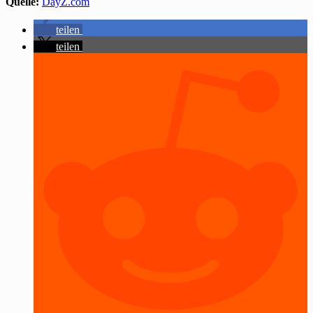
Quelle:
DayZ.com
teilen
teilen