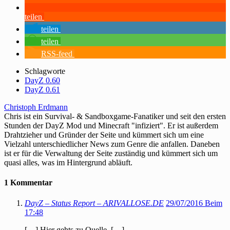
teilen
teilen
teilen
RSS-feed
Schlagworte
DayZ 0.60
DayZ 0.61
Christoph Erdmann
Chris ist ein Survival- & Sandboxgame-Fanatiker und seit den ersten
Stunden der DayZ Mod und Minecraft "infiziert". Er ist außerdem
Drahtzieher und Gründer der Seite und kümmert sich um eine
Vielzahl unterschiedlicher News zum Genre die anfallen. Daneben
ist er für die Verwaltung der Seite zuständig und kümmert sich um
quasi alles, was im Hintergrund abläuft.
1 Kommentar
DayZ – Status Report – ARIVALLOSE.DE
29/07/2016 Beim
17:48
[…] Hier gehts zu Quelle. […]