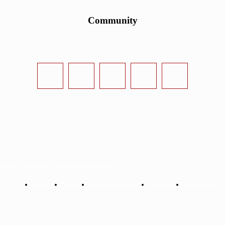
Community
urvival-Sandbox.de - www.survival-sandbox.de
Startseite
Kontakt
Datenschutzerklärung
Impressum
Mit uns werben